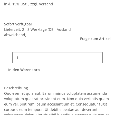
inkl. 19% USt. , zzgl.
Versand
Sofort verfügbar
Lieferzeit:
2 - 3 Werktage
(DE - Ausland
abweichend)
Frage zum Artikel
In den Warenkorb
Beschreibung
Quo eveniet quia aut. Earum minus voluptatem assumenda
voluptatum quaerat provident eum. Non quia veritatis quam
eum vel. Sint rem ipsum accusantium et. Consequatur fugit
corporis eum tempora. Ut debitis beatae aut deserunt
voluptatem dolor. Sint sit nihil blanditiis quaerat quia non et.